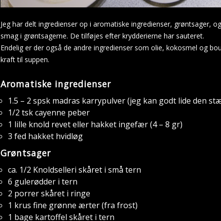
Jeg har delt ingredienser op i aromatiske ingredienser, grøntsager, og
smag i grøntsagerne. De tilføjes efter krydderierne har sauteret.
Endelig er der også de andre ingredienser som olie, kokosmel og bouil
kraft til suppen.
Aromatiske ingredienser
1.5 – 2 spsk madras karrypulver (jeg kan godt lide den st
1/2 tsk cayenne peber
1 lille knold revet eller hakket ingefær (4 – 8 gr)
3 fed hakket hvidløg
Grøntsager
ca. 1/2 Knoldselleri skåret i små tern
6 gulerødder i tern
2 porrer skåret i ringe
1 krus fine grønne ærter (fra frost)
1 bage kartoffel skåret i tern