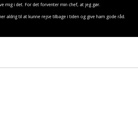
ve mig i det. For det forventer min chef, at jeg gør.
r aldrig til at kunne rejse tilbage i tiden og give ham gode råd.
t relatere til den udviklingsrejse du har beskrevet her.