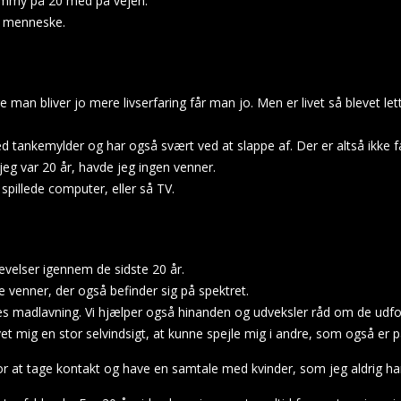
 Jimmy på 20 med på vejen.
re menneske.
re man bliver jo mere livserfaring får man jo. Men er livet så blevet le
ed tankemylder og har også svært ved at slappe af. Der er altså ikke 
jeg var 20 år, havde jeg ingen venner.
pillede computer, eller så TV.
velser igennem de sidste 20 år.
e venner, der også befinder sig på spektret.
es madlavning. Vi hjælper også hinanden og udveksler råd om de udf
 mig en stor selvindsigt, at kunne spejle mig i andre, som også er p
or at tage kontakt og have en samtale med kvinder, som jeg aldrig ha