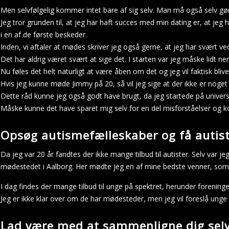
Men selvfølgelig kommer intet bare af sig selv. Man må også selv gøre e
Jeg tror grunden til, at jeg har haft succes med min dating er, at jeg 
i en af de første beskeder.
Inden, vi aftaler at mødes skriver jeg også gerne, at jeg har svært 
Det har aldrig været svært at sige det. I starten var jeg måske lidt 
Nu føles det helt naturligt at være åben om det og jeg vil faktisk bli
Hvis jeg kunne møde Jimmy på 20, så vil jeg sige at der ikke er noget
Dette råd kunne jeg også godt have brugt, da jeg startede på universi
Måske kunne det have sparet mig selv for en del misforståelser og k
Opsøg autismefælleskaber og få autist
Da jeg var 20 år fandtes der ikke mange tilbud til autister. Selv va
mødestedet i Aalborg. Her mødte jeg en af mine bedste venner, som j
I dag findes der mange tilbud til unge på spektret, herunder forenin
Jeg er ikke klar over om de har mødesteder, men jeg vil foreslå unge 
Lad være med at sammenligne dig sel