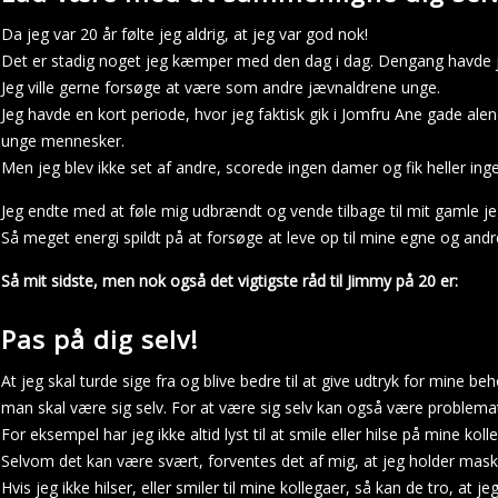
Da jeg var 20 år følte jeg aldrig, at jeg var god nok!
Det er stadig noget jeg kæmper med den dag i dag. Dengang havde jeg
Jeg ville gerne forsøge at være som andre jævnaldrene unge.
Jeg havde en kort periode, hvor jeg faktisk gik i Jomfru Ane gade a
unge mennesker.
Men jeg blev ikke set af andre, scorede ingen damer og fik heller ing
Jeg endte med at føle mig udbrændt og vende tilbage til mit gamle jeg.
Så meget energi spildt på at forsøge at leve op til mine egne og andr
Så mit sidste, men nok også det vigtigste råd til Jimmy på 20 er:
Pas på dig selv!
At jeg skal turde sige fra og blive bedre til at give udtryk for mine be
man skal være sig selv. For at være sig selv kan også være problema
For eksempel har jeg ikke altid lyst til at smile eller hilse på mine koll
Selvom det kan være svært, forventes det af mig, at jeg holder mask
Hvis jeg ikke hilser, eller smiler til mine kollegaer, så kan de tro, at je