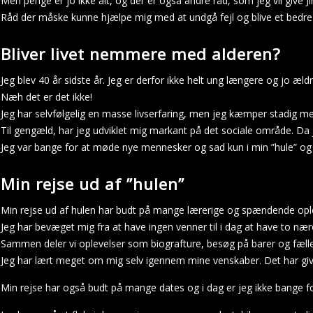
Men penge er jo ikke alt, og der er også andre råd, som jeg vil give
Råd der måske kunne hjælpe mig med at undgå fejl og blive et bed
Bliver livet nemmere med alderen?
Jeg blev 40 år sidste år. Jeg er derfor ikke helt ung længere og jo æld
Næh det er det ikke!
Jeg har selvfølgelig en masse livserfaring, men jeg kæmper stadig m
Til gengæld, har jeg udviklet mig markant på det sociale område. Da 
Jeg var bange for at møde nye mennesker og sad kun i min ”hule” og s
Min rejse ud af ”hulen”
Min rejse ud af hulen har budt på mange lærerige og spændende ople
Jeg har bevæget mig fra at have ingen venner til i dag at have to nær
Sammen deler vi oplevelser som biografture, besøg på barer og fæll
Jeg har lært meget om mig selv igennem mine venskaber. Det har givet
Min rejse har også budt på mange dates og i dag er jeg ikke bange f