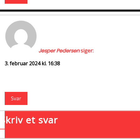
Jesper Pedersen
siger:
3. februar 2024 kl. 16:38
Hej Jimmy.
Tusind tak for dit opslag.
Hilsen Jesper i Autisme- og Aspergerforeningen
Svar
Skriv et svar