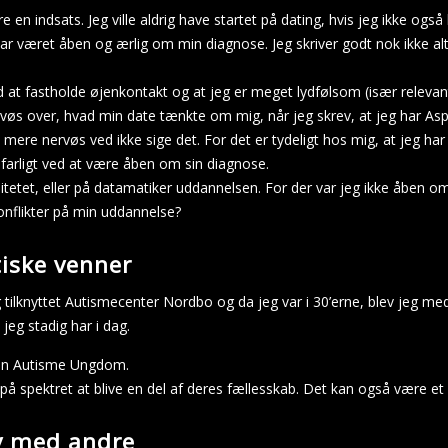
n indsats. Jeg ville aldrig have startet på dating, hvis jeg ikke også 
har været åben og ærlig om min diagnose. Jeg skriver godt nok ikke altid
ved at fastholde øjenkontakt og at jeg er meget lydfølsom (især relev
nervøs over, hvad min date tænkte om mig, når jeg skrev, at jeg har As
ve mere nervøs ved ikke sige det. For det er tydeligt hos mig, at jeg ha
 farligt ved at være åben om sin diagnose.
tetet, eller på datamatiker uddannelsen. For der var jeg ikke åben om
onflikter på min uddannelse?
iske venner
r jeg tilknyttet Autismecenter Nordbo og da jeg var i 30’erne, blev j
eg stadig har i dag.
gen
Autisme Ungdom
.
på spektret at blive en del af deres fællesskab. Det kan også være et 
v med andre