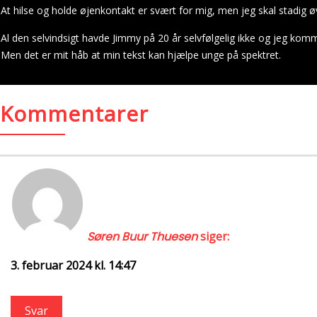
At hilse og holde øjenkontakt er svært for mig, men jeg skal stadig ø
Al den selvindsigt havde Jimmy på 20 år selvfølgelig ikke og jeg komme
Men det er mit håb at min tekst kan hjælpe unge på spektret.
Kommentarer
Søren Buur Thuesen
siger:
3. februar 2024 kl. 14:47
Rigtig godt skrevet og yderst relevant. Jeg kan i hvert fald god
Svar