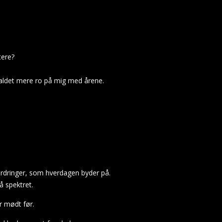
ttere?
faldet mere ro på mig med årene.
ordringer, som hverdagen byder på.
å spektret.
r mødt før.