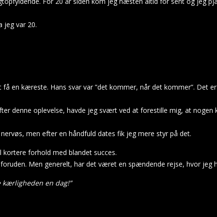
igtopfyldende. For 20 år siden kom jeg næsten altid for sent og jeg 
a jeg var 20.
at få en kæreste. Hans svar var ”det kommer, når det kommer”. Det er 
fter denne oplevelse, havde jeg svært ved at forestille mig, at nogen k
t nervøs, men efter en håndfuld dates fik jeg mere styr på det.
el kortere forhold med blandet succes.
et foruden. Men generelt, har det været en spændende rejse, hvor jeg 
e kærligheden en dag!”