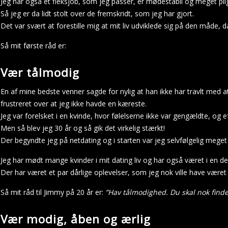
Jeg har også et fleksjob, som jeg passer, er mødestabil og meget pl
Så jeg er da lidt stolt over de fremskridt, som jeg har gjort.
Det var svært at forestille mig at mit liv udviklede sig på den måde, d
Så mit første råd er:
Vær tålmodig
En af mine bedste venner sagde for nylig at han ikke har travlt med 
frustreret over at jeg ikke havde en kæreste.
Jeg var forelsket i en kvinde, hvor følelserne ikke var gengældte, og e
Men så blev jeg 30 år og så gik det virkelig stærkt!
Der begyndte jeg på netdating og i starten var jeg selvfølgelig mege
Jeg har mødt mange kvinder i mit dating liv og har også været i en d
Der har været et par dårlige oplevelser, som jeg nok ville have vær
Så mit råd til Jimmy på 20 år er:
”Hav tålmodighed. Du skal nok find
Vær modig, åben og ærlig