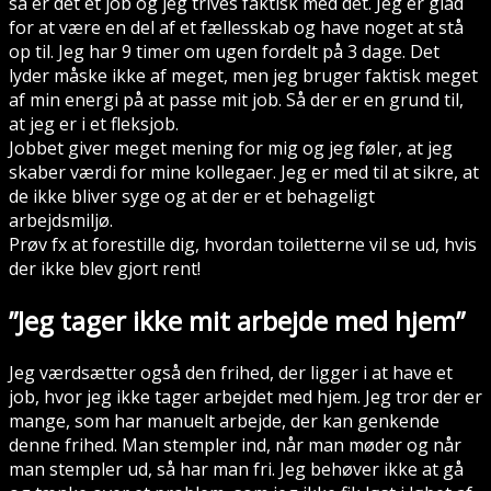
så er det et job og jeg trives faktisk med det. Jeg er glad
for at være en del af et fællesskab og have noget at stå
op til. Jeg har 9 timer om ugen fordelt på 3 dage. Det
lyder måske ikke af meget, men jeg bruger faktisk meget
af min energi på at passe mit job. Så der er en grund til,
at jeg er i et fleksjob.
Jobbet giver meget mening for mig og jeg føler, at jeg
skaber værdi for mine kollegaer. Jeg er med til at sikre, at
de ikke bliver syge og at der er et behageligt
arbejdsmiljø.
Prøv fx at forestille dig, hvordan toiletterne vil se ud, hvis
der ikke blev gjort rent!
”Jeg tager ikke mit arbejde med hjem”
Jeg værdsætter også den frihed, der ligger i at have et
job, hvor jeg ikke tager arbejdet med hjem. Jeg tror der er
mange, som har manuelt arbejde, der kan genkende
denne frihed. Man stempler ind, når man møder og når
man stempler ud, så har man fri. Jeg behøver ikke at gå