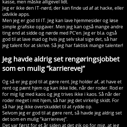
kasse, men måske alligevel lidt.
Jeg er ikke den IT-nørd, der kan finde ud af at hacke, eller
udvikle apps.
Men jeg er god til IT. Jeg kan lave hjemmesider og løse
simple grafiske opgaver. Men jeg kan også mange andre
ting end at sidde og nørde med PC’en. Jeg er bl.a. også
god til at lave mad og hvis jeg selv skal sige det, så har
jeg talent for at skrive. Så jeg har faktisk mange talenter!
Jeg havde aldrig set rengøringsjobbet
som en mulig ”karrierevej”
Og så er jeg god til at gøre rent. Jeg holder af, at have et
rent og pænt hjem og kan ikke lide, når der roder. Rod er
for mig lig med kaos og jeg trives ikke i kaos. Så når der
roder meget i mit hjem, så har jeg det virkelig skidt. For
så har jeg ikke overskuddet til at rydde op.
Selvom jeg er god til at gøre rent, så havde jeg aldrig set
det som en mulig ”karrierevej”.
Det var først for et år siden at det gik op for mig, at jeg