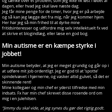
og tænke over et problem, som jeg ikke fik løst i løbet af
dagen, eller hvad jeg skal lave næste dag.
Jeg får mine penge for de timer, hvor jeg er på arbejde
og så kan jeg lægge det fra mig, når jeg kommer hjem.
Her har jeg så min frihed til at dyrke mine
fritidsinteresser og udfordre mig selv intellektuelt fx ved
at skrive et blogindlæg, eller læse en god bog.
Min autisme er en kæmpe styrke i
jobbet!
Min autisme betyder, at jeg er meget grundig og går op i
at udføre mit job ordentligt. Jeg er god til at ’spotte’
spindelvævet i hjørnerne, og vasker altid gulvet, så det er
skinnende rent!
Mine kollegaer og min chef er yderst tilfredse med min
indsats. Fx har min chef skrevet disse rosende ord om
mig i en julehilsen.
“Jimmy du skal vide, at jeg synes du gør det rigtig godt.