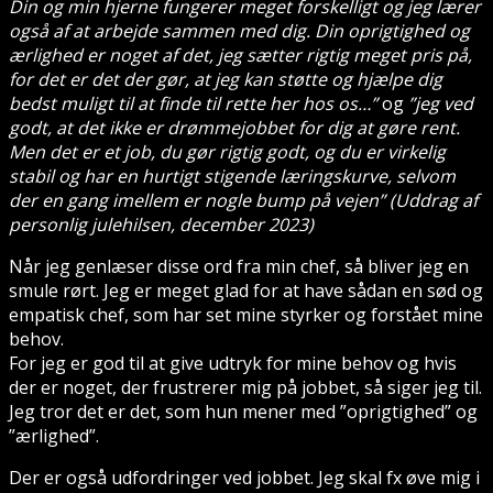
Din og min hjerne fungerer meget forskelligt og jeg lærer
også af at arbejde sammen med dig. Din oprigtighed og
ærlighed er noget af det, jeg sætter rigtig meget pris på,
for det er det der gør, at jeg kan støtte og hjælpe dig
bedst muligt til at finde til rette her hos os…”
og
”jeg ved
godt, at det ikke er drømmejobbet for dig at gøre rent.
Men det er et job, du gør rigtig godt, og du er virkelig
stabil og har en hurtigt stigende læringskurve, selvom
der en gang imellem er nogle bump på vejen” (Uddrag af
personlig julehilsen, december 2023)
Når jeg genlæser disse ord fra min chef, så bliver jeg en
smule rørt. Jeg er meget glad for at have sådan en sød og
empatisk chef, som har set mine styrker og forstået mine
behov.
For jeg er god til at give udtryk for mine behov og hvis
der er noget, der frustrerer mig på jobbet, så siger jeg til.
Jeg tror det er det, som hun mener med ”oprigtighed” og
”ærlighed”.
Der er også udfordringer ved jobbet. Jeg skal fx øve mig i