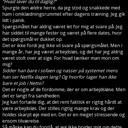
“Hvad laver du til daglig?”
Spurgte den ældre herre, da jeg stod og snakkede med
ham i omklædningsrummet efter dagens træning. Jeg gik
lidt i panik.
Spørgsmålet har aldrig været let for mig at svare på. Jeg
har siddet til mange fester og været på flere dates, hvor
det spørgsmål er dukket op.
Det er ikke fordi jeg ikke vil svare på spørgsmålet. Men i
mange år, har jeg været arbejdsløs, og det har jeg aldrig
været stolt over at sige. For hvad tænker man mon om
mig?
Sidder han bare i sofaen og nasser på systemet mens
han ser Netflix dagen lang? Og hvorfor tager han ikke
bare et job i Netto?
Det er nogle af de fordomme, der er om arbejdsløse. Men
det er langt fra sandheden.
Jeg kan fortælle dig, at det rent faktisk er rigtig hårdt at
være arbejdsløs. Der stilles rigtig mange krav og der
holdes skarpt øje med en. Det er en meget stressende og
ensom tilværelse.
Så måske kan du forstå, at jeg ikke bryder mig om dette