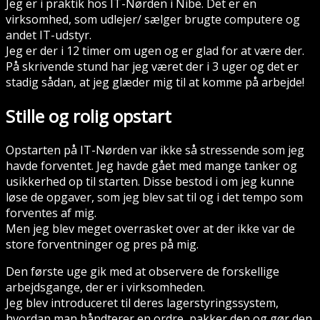
Jeg er i praktik hos IT-Nørden i Nibe. Det er en
virksomhed, som udlejer/ sælger brugte computere og
andet IT-udstyr.
Jeg er der i 12 timer om ugen og er glad for at være der.
På skrivende stund har jeg været der i 3 uger og det er
stadig sådan, at jeg glæder mig til at komme på arbejde!
Stille og rolig opstart
Opstarten på IT-Nørden var ikke så stressende som jeg
havde forventet. Jeg havde gået med mange tanker og
usikkerhed op til starten. Disse bestod i om jeg kunne
løse de opgaver, som jeg blev sat til og i det tempo som
forventes af mig.
Men jeg blev meget overrasket over at der ikke var de
store forventninger og pres på mig.
Den første uge gik med at observere de forskellige
arbejdsgange, der er i virksomheden.
Jeg blev introduceret til deres lagerstyringssystem,
hvordan man håndterer en ordre, pakker den og gør den